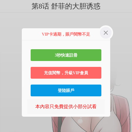
第8话 舒菲的大胆诱惑
VIP卡過期，賬戶閱幣不足
3秒快速註冊
充值閱幣，升級VIP會員
登陸賬戶
本內容只免費提供小部分試看