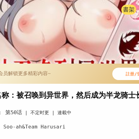
書架
会员解锁更多精彩内容~
註册/
名称：被召唤到异世界，然后成为半龙骑士
第50话
：
|
不定时更 |
連載中
Soo-ah&Team Harusari