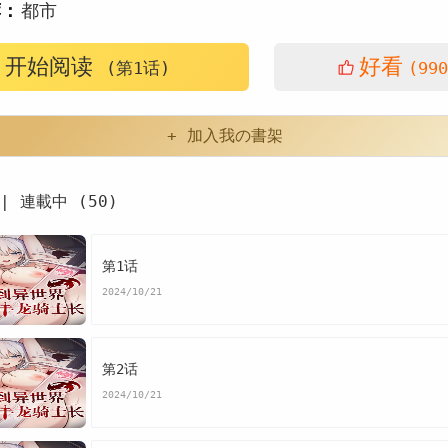
荐：
都市
开始阅读
好看
(第1话)
(990
+ 加入我の書架
| 連載中 (50)
第1话
2024/10/21
第2话
2024/10/21