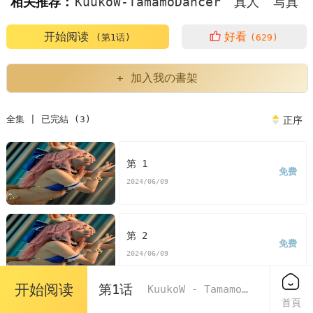
相关推荐：
KuukoW-TamamoDancer
真人
写真
开始阅读
好看
(第1话)
(629)
+ 加入我の書架
全集 | 已完結 (3)
正序
第 1
免费
2024/06/09
第 2
免费
2024/06/09
开始阅读
第1话
KuukoW - Tamamo Dancer
首頁
第 3